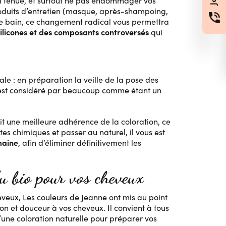
 sa tenue, et surtout ne pas endommager vos
oduits d’entretien (masque, après-shampoing,
le de bain, ce changement radical vous permettra
ilicones et des composants controversés
qui
E
ale : en préparation la veille de la pose des
il est considéré par beaucoup comme étant un
tit une meilleure adhérence de la coloration, ce
es chimiques et passer au naturel, il vous est
maine
, afin d’éliminer définitivement les
du bio pour vos cheveux
veux, Les couleurs de Jeanne ont mis au point
on et douceur à vos cheveux. Il convient à tous
d’une coloration naturelle pour préparer vos