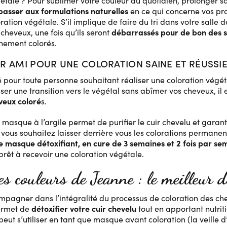
gétale ? Pour sublimer votre couleur au quotidien, prolonger
sser aux formulations naturelles
en ce qui concerne vos pr
loration végétale. S’il implique de faire du tri dans votre sal
débarrassés pour de bon des s
 cheveux, une fois qu’ils seront
chement colorés.
UR AMI POUR UNE COLORATION SAINE ET RÉUSSI
ié pour toute personne souhaitant réaliser une coloration végét
iser une transition vers le végétal sans abîmer vos cheveux, 
veux coloré
s.
le masque à l’argile permet de purifier le cuir chevelu et garan
vous souhaitez laisser derrière vous les colorations permanent
e masque détoxifiant, en cure de 3 semaines et 2 fois par se
 prêt à recevoir une coloration végétale.
es couleurs de Jeanne : le meilleur 
mpagner dans l’intégralité du processus de coloration des che
détoxifier votre cuir chevelu
permet de
tout en apportant nutriti
peut s’utiliser en tant que masque avant coloration (la veille 