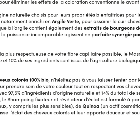
our éliminer les effets de la coloration conventionnelle avant
ine naturelle choisis pour leurs propriétés bienfaitrices pour l
Argile Verte
 notamment enrichi en
, pour assainir le cuir cheve
extraits de bourgeons de 
que à l’argile contient également des
arfaite synergie po
à la puissance incomparable agissent en p
 la plus respectueuse de votre fibre capillaire possible, le M
et 10% de ses ingrédients sont issus de l’agriculture biologique
veux colorés 100% bio
, n’hésitez pas à vous laisser tenter par 
r prendre soin de votre couleur tout en respectant vos cheveu
c 97,5% d’ingrédients d’origine naturelle et 14% du total de se
 le Shampoing fixateur et révélateur d’éclat est formulé à par
Quinoa
eux, y compris les plus sensibles), de
(un actif cosmétiq
sse l’éclat des cheveux colorés et leur apporte douceur et sou