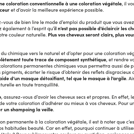
ne coloration conventionnelle à une coloration végétale
, il 
uceur
et d’avoir la meilleure expérience possible.
rez-vous de bien lire le mode d’emploi du produit que vous ave
il n’est pas possible d’éclaircir les 
 également à l’esprit qu’
Plus vos cheveux seront clairs, plus v
tre couleur naturelle.
n du chimique vers le naturel et d’opter pour une coloration vég
mplètement toute trace de composant synthétique
, et rendre v
 colorations permanentes chimiques vous permettra aussi de po
pigments, écarter le risque d’obtenir des reflets disgracieux 
’aide d’un masque détoxifiant, tel que le masque à l’argile
. A
urelle en toute tranquillité.
e
, assurez-vous d’avoir les cheveux secs et propres. En effet
de votre coloration d’adhérer au mieux à vos cheveux. Pour un
r un shampoing la veille
.
ion permanente à la coloration végétale, il est à noter que c’
os habitudes beauté. Car en effet, pourquoi continuer à utilise